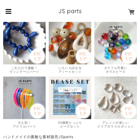
JS parts
これだけで素敵！
いろいろ試せる
カラフル可愛い
ヴィンテージパーツ
アソートセット
ガラスビーズ
大人気！
30種類たっぷり
アレンジが楽しい
アクリルパーツ
ビーズセット
クリアガラスカボション
ハンドメイドの素敵な素材販売JSparts