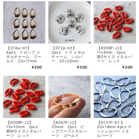
【374p-m1】
【372p-m1】
【#269P-J2】
4pcs ドロップ メ
2pcs トラ メタル
11×6mm 2pcs
タルチャーム ゴー
チャーム シルバ
唇Sサイズ メタルパ
ルド 23×17mm
ー 20×25mm
ーツ レッド
¥300
¥300
¥300
【#268P-J2】
【#267P-J2】
【#131P-G1 】
15×10mm 2pcs
33mm 2pcs ビ
30×18mm 4pcs マ
唇Mサイズメタルパ
ッグフープメタルパ
ットシルバー メタ
ーツ レッド
ーツ ゴールド
ルパーツ