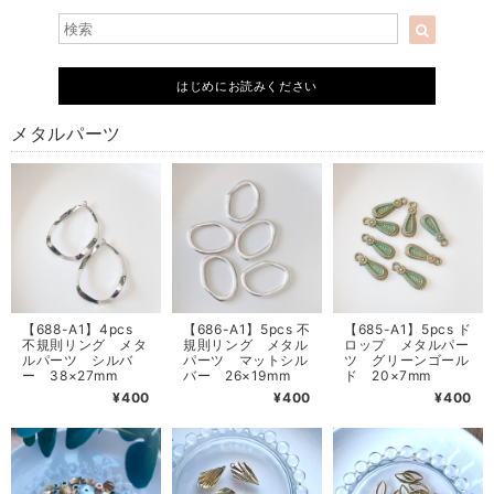
はじめにお読みください
メタルパーツ
【688-A1】4pcs
【686-A1】5pcs 不
【685-A1】5pcs ド
不規則リング メタ
規則リング メタル
ロップ メタルパー
ルパーツ シルバ
パーツ マットシル
ツ グリーンゴール
ー 38×27mm
バー 26×19mm
ド 20×7mm
¥400
¥400
¥400