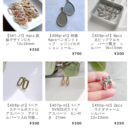
【541-J1】4pcs 真
【496p-e1】特価
【409p-o1】6pcs
鍮デザインCカ
6pcsペンダントト
太ビッグマルカ
ン 12×24mm
ップ レジン/カボ
ン パーツ繋ぎ シ
ション ミール
ルバー 16×13mm
¥350
皿
¥700
¥300
37×20mm（18×25
mmドロップ）
【408p-o1】1ペア
【407p-n2】1ペア
【450p-n2】2pcs
スチールポストピ
SV925ポストピ
ラクダチャーム
アスパーツ アクリ
アスパーツ カン付
シルバー
ルパーツ入れ可能
き 21mm
22×23mm
20mm
¥300
¥300
¥350