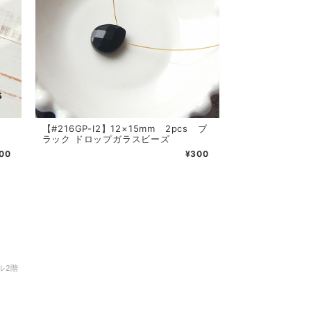
cs
【#216GP-I2】12×15mm 2pcs ブ
ラック ドロップガラスビーズ
00
¥300
ル2階