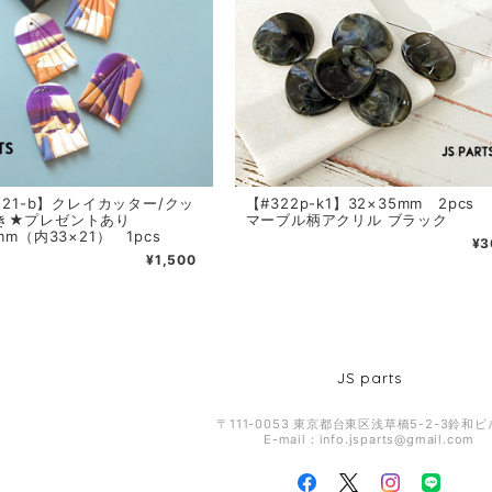
3-21-b】クレイカッター/クッ
【#322p-k1】32×35mm 2p
き★プレゼントあり
マーブル柄アクリル ブラック
mm（内33×21） 1pcs
¥3
¥1,500
JS parts
〒111-0053 東京都台東区浅草橋5-2-3鈴和ビ
E-mail：
info.jsparts@gmail.com