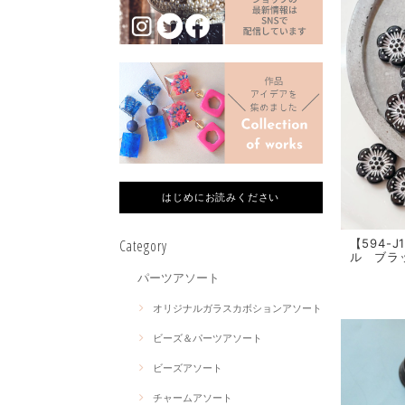
はじめにお読みください
Category
【594-
ル ブラ
パーツアソート
オリジナルガラスカボションアソート
ビーズ＆パーツアソート
ビーズアソート
チャームアソート