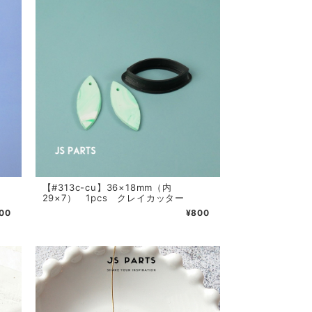
【#313c-cu】36×18mm（内
29×7） 1pcs クレイカッター
800
¥800