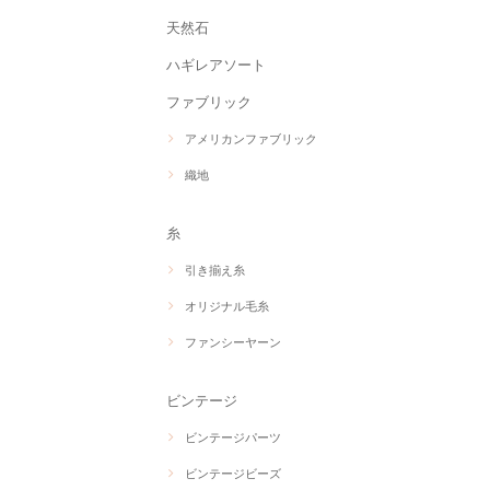
天然石
ハギレアソート
ファブリック
アメリカンファブリック
織地
糸
引き揃え糸
オリジナル毛糸
ファンシーヤーン
ビンテージ
ビンテージパーツ
ビンテージビーズ