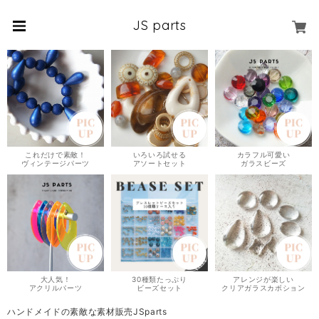
JS parts
これだけで素敵！
いろいろ試せる
カラフル可愛い
ヴィンテージパーツ
アソートセット
ガラスビーズ
大人気！
30種類たっぷり
アレンジが楽しい
アクリルパーツ
ビーズセット
クリアガラスカボション
ハンドメイドの素敵な素材販売JSparts