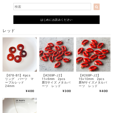
はじめにお読みください
レッド
【678-B1】4pcs
【#269P-J2】
【#268P-J2】
リング パーツ マ
11×6mm 2pcs
15×10mm 2pcs
ーブルレッド
唇Sサイズ メタルパ
唇Mサイズメタルパ
24mm
ーツ レッド
ーツ レッド
¥400
¥300
¥400