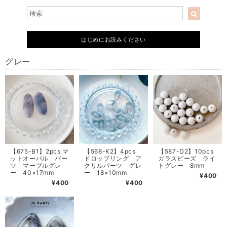
はじめにお読みください
グレー
【675-B1】2pcs マ
【568-K2】4pcs
【587-D2】10pcs
ットオーバル パー
ドロップリング ア
ガラスビーズ ライ
ツ マーブルグレ
クリルパーツ グレ
トグレー 8mm
ー 40×17mm
ー 18×10mm
¥400
¥400
¥400