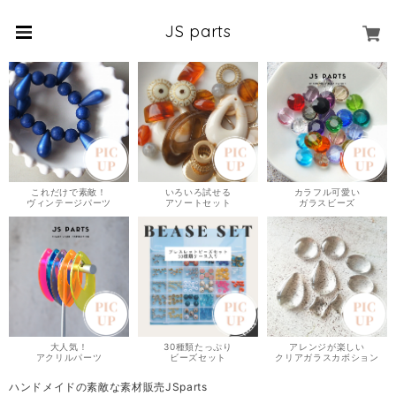
JS parts
これだけで素敵！
いろいろ試せる
カラフル可愛い
ヴィンテージパーツ
アソートセット
ガラスビーズ
大人気！
30種類たっぷり
アレンジが楽しい
アクリルパーツ
ビーズセット
クリアガラスカボション
ハンドメイドの素敵な素材販売JSparts