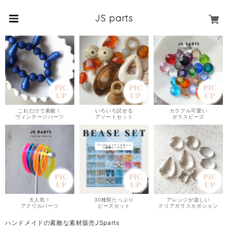
JS parts
これだけで素敵！
いろいろ試せる
カラフル可愛い
ヴィンテージパーツ
アソートセット
ガラスビーズ
大人気！
30種類たっぷり
アレンジが楽しい
アクリルパーツ
ビーズセット
クリアガラスカボション
ハンドメイドの素敵な素材販売JSparts