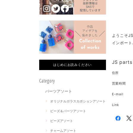
ようこそJSp
インポート
JS parts
はじめにお読みください
住所
Category
営業時間
パーツアソート
E-mail
オリジナルガラスカボションアソート
Link
ビーズ＆パーツアソート
ビーズアソート
チャームアソート