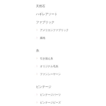
天然石
ハギレアソート
ファブリック
アメリカンファブリック
織地
糸
引き揃え糸
オリジナル毛糸
ファンシーヤーン
ビンテージ
ビンテージパーツ
ビンテージビーズ