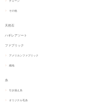
チェーン
その他
天然石
ハギレアソート
ファブリック
アメリカンファブリック
織地
糸
引き揃え糸
オリジナル毛糸