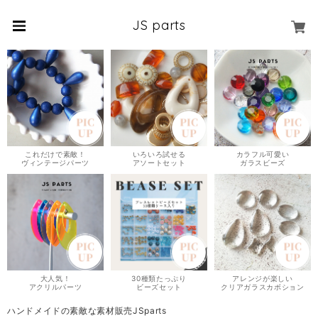
JS parts
これだけで素敵！
いろいろ試せる
カラフル可愛い
ヴィンテージパーツ
アソートセット
ガラスビーズ
大人気！
30種類たっぷり
アレンジが楽しい
アクリルパーツ
ビーズセット
クリアガラスカボション
ハンドメイドの素敵な素材販売JSparts