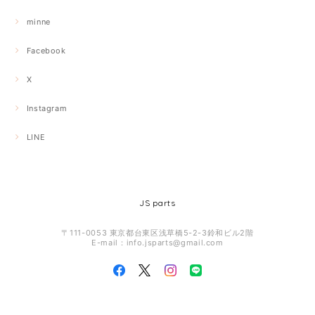
minne
Facebook
X
Instagram
LINE
JS parts
〒111-0053 東京都台東区浅草橋5-2-3鈴和ビル2階
E-mail：
info.jsparts@gmail.com