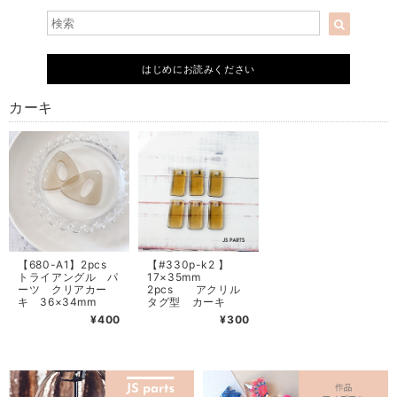
はじめにお読みください
カーキ
【680-A1】2pcs
【#330p-k2 】
トライアングル パ
17×35mm
ーツ クリアカー
2pcs アクリル
キ 36×34mm
タグ型 カーキ
¥400
¥300