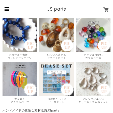
JS parts
これだけで素敵！
いろいろ試せる
カラフル可愛い
ヴィンテージパーツ
アソートセット
ガラスビーズ
大人気！
30種類たっぷり
アレンジが楽しい
アクリルパーツ
ビーズセット
クリアガラスカボション
ハンドメイドの素敵な素材販売JSparts