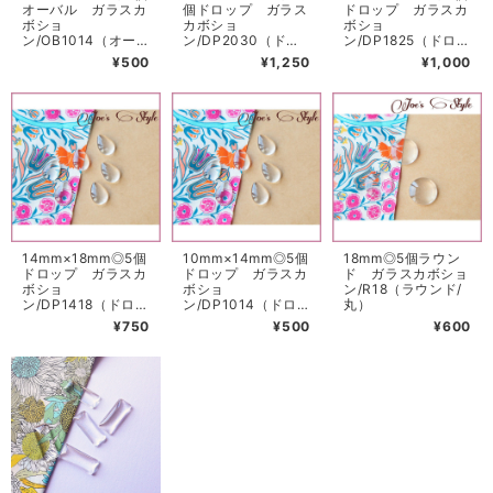
オーバル ガラスカ
個ドロップ ガラス
ドロップ ガラスカ
ボショ
カボショ
ボショ
ン/OB1014（オー
ン/DP2030（ドロ
ン/DP1825（ドロッ
バル/楕円）
ップ/しずく型）
プ/しずく型）
¥500
¥1,250
¥1,000
14mm×18mm◎5個
10mm×14mm◎5個
18mm◎5個ラウン
ドロップ ガラスカ
ドロップ ガラスカ
ド ガラスカボショ
ボショ
ボショ
ン/R18（ラウンド/
ン/DP1418（ドロッ
ン/DP1014（ドロ
丸）
プ/しずく型）
ップ/しずく型
¥750
¥500
¥600