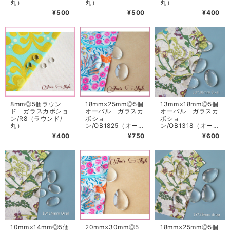
丸）
丸）
丸）
¥500
¥500
¥400
8mm◎5個ラウン
18mm×25mm◎5個
13mm×18mm◎5個
ド ガラスカボショ
オーバル ガラスカ
オーバル ガラスカ
ン/R8（ラウンド/
ボショ
ボショ
丸）
ン/OB1825（オーバ
ン/OB1318（オーバ
ル/楕円）
ル/楕円）
¥400
¥750
¥600
10mm×14mm◎5個
20mm×30mm◎5
18mm×25mm◎5個