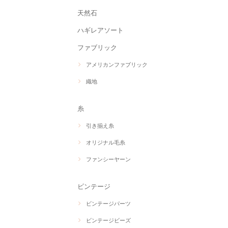
天然石
ハギレアソート
ファブリック
アメリカンファブリック
織地
糸
引き揃え糸
オリジナル毛糸
ファンシーヤーン
ビンテージ
ビンテージパーツ
ビンテージビーズ