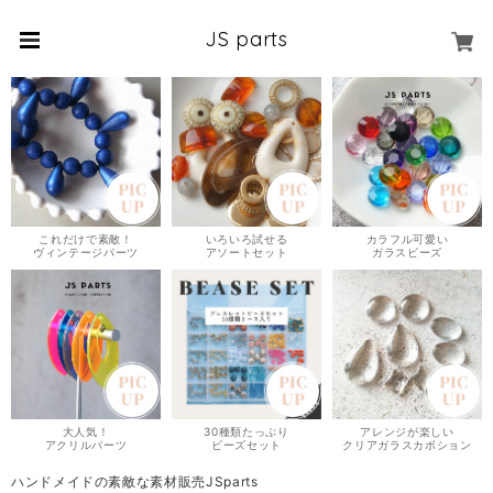
JS parts
これだけで素敵！
いろいろ試せる
カラフル可愛い
ヴィンテージパーツ
アソートセット
ガラスビーズ
大人気！
30種類たっぷり
アレンジが楽しい
アクリルパーツ
ビーズセット
クリアガラスカボション
ハンドメイドの素敵な素材販売JSparts