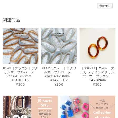
通報する
関連商品
#143【ブラウン】アク
#142【グレー】アクリ
【636-E1】2pcs 大
リルマーブルパーツ
ルマーブルパーツ
ぶり デザインアクリル
2pcs 40×18mm
2pcs 40×18mm
パーツ ブラウン
#143P- G2
#142P- G2
24×32mm
¥300
¥300
¥300