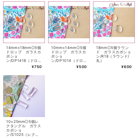
14mm×18mm◎5個
10mm×14mm◎5個
18mm◎5個ラウン
ドロップ ガラスカ
ドロップ ガラスカ
ド ガラスカボショ
ボショ
ボショ
ン/R18（ラウンド/
ン/DP1418（ドロッ
ン/DP1014（ドロ
丸）
プ/しずく型）
ップ/しずく型
¥750
¥500
¥600
10×25mm◎5個レ
クタングル ガラス
カボショ
ン/S1025（レクタ