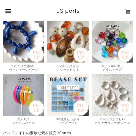
JS parts
これだけで素敵！
いろいろ試せる
カラフル可愛い
ヴィンテージパーツ
アソートセット
ガラスビーズ
大人気！
30種類たっぷり
アレンジが楽しい
アクリルパーツ
ビーズセット
クリアガラスカボション
ハンドメイドの素敵な素材販売JSparts