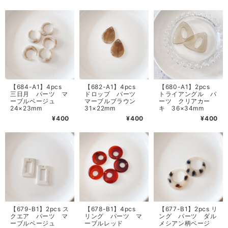
【684-A1】4pcs
【682-A1】4pcs
【680-A1】2pcs
三日月 パーツ マ
ドロップ パーツ
トライアングル パ
ーブルベージュ
マーブルブラウン
ーツ クリアカー
24×23mm
31×22mm
キ 36×34mm
¥400
¥400
¥400
【679-B1】2pcs ス
【678-B1】4pcs
【677-B1】2pcs リ
クエア パーツ マ
リング パーツ マ
ング パーツ ダル
ーブルベージュ
ーブルレッド
メシアン柄ベージ