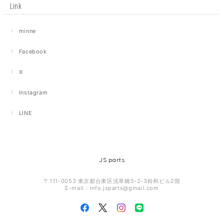
Link
minne
Facebook
X
Instagram
LINE
JS parts
〒111-0053 東京都台東区浅草橋5-2-3鈴和ビル2階
E-mail：
info.jsparts@gmail.com