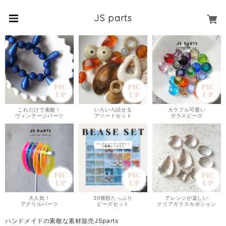
JS parts
これだけで素敵！
いろいろ試せる
カラフル可愛い
ヴィンテージパーツ
アソートセット
ガラスビーズ
大人気！
30種類たっぷり
アレンジが楽しい
アクリルパーツ
ビーズセット
クリアガラスカボション
ハンドメイドの素敵な素材販売JSparts