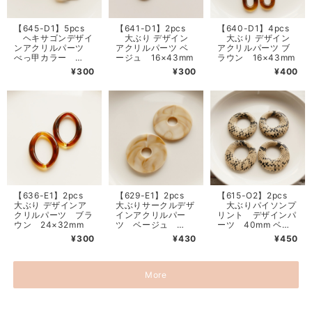
【645-D1】5pcs
【641-D1】2pcs
【640-D1】4pcs
ヘキサゴンデザイ
大ぶり デザイン
大ぶり デザイン
ンアクリルパーツ
アクリルパーツ ベ
アクリルパーツ ブ
べっ甲カラー
ージュ 16×43mm
ラウン 16×43mm
20mm
¥300
¥300
¥400
【636-E1】2pcs
【629-E1】2pcs
【615-O2】2pcs
大ぶり デザインア
大ぶりサークルデザ
大ぶりパイソンプ
クリルパーツ ブラ
インアクリルパー
リント デザインパ
ウン 24×32mm
ツ ベージュ
ーツ 40mm ベー
39mm
ジュ
¥300
¥430
¥450
More