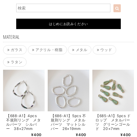
はじめにお読みください
MATERIAL
ガラス
アクリル・樹脂
メタル
ウッド
ラタン
【688-A1】4pcs
【686-A1】5pcs 不
【685-A1】5pcs ド
不規則リング メタ
規則リング メタル
ロップ メタルパー
ルパーツ シルバ
パーツ マットシル
ツ グリーンゴール
ー 38×27mm
バー 26×19mm
ド 20×7mm
¥400
¥400
¥400