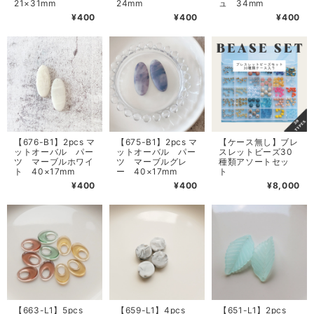
21×31mm
24mm
ュ 34mm
¥400
¥400
¥400
【676-B1】2pcs マ
【675-B1】2pcs マ
【ケース無し】ブレ
ットオーバル パー
ットオーバル パー
スレットビーズ30
ツ マーブルホワイ
ツ マーブルグレ
種類アソートセッ
ト 40×17mm
ー 40×17mm
ト
¥400
¥400
¥8,000
【663-L1】5pcs
【659-L1】4pcs
【651-L1】2pcs