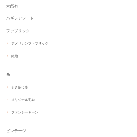
天然石
ハギレアソート
ファブリック
アメリカンファブリック
織地
糸
引き揃え糸
オリジナル毛糸
ファンシーヤーン
ビンテージ