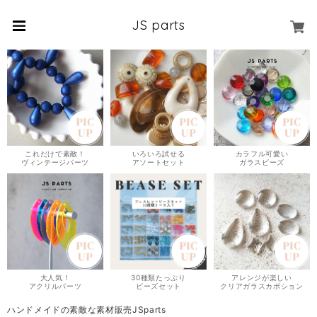
JS parts
これだけで素敵！
いろいろ試せる
カラフル可愛い
ヴィンテージパーツ
アソートセット
ガラスビーズ
大人気！
30種類たっぷり
アレンジが楽しい
アクリルパーツ
ビーズセット
クリアガラスカボション
ハンドメイドの素敵な素材販売JSparts