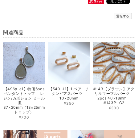
Save
通報する
関連商品
【496p-e1】特価6pcs
【540-J1】1 ペア チ
#143【ブラウン】アク
ペンダントトップ レ
タンピアスパーツ
リルマーブルパーツ
ジン/カボション ミール
10×20mm
2pcs 40×18mm
皿
#143P- G2
¥350
37×20mm（18×25mm
¥300
ドロップ）
¥700