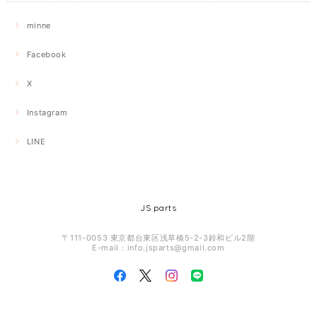
minne
Facebook
X
Instagram
LINE
JS parts
〒111-0053 東京都台東区浅草橋5-2-3鈴和ビル2階
E-mail：
info.jsparts@gmail.com