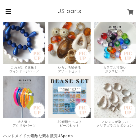
JS parts
これだけで素敵！
いろいろ試せる
カラフル可愛い
ヴィンテージパーツ
アソートセット
ガラスビーズ
大人気！
30種類たっぷり
アレンジが楽しい
アクリルパーツ
ビーズセット
クリアガラスカボション
ハンドメイドの素敵な素材販売JSparts