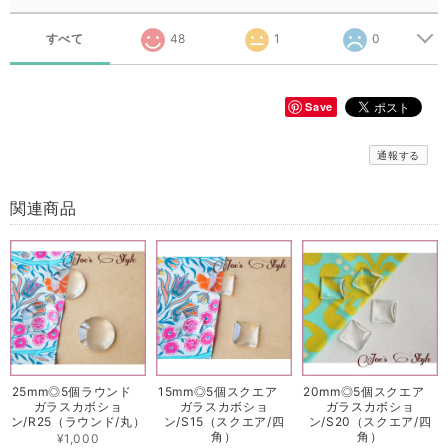
すべて
48
1
0
Save
通報する
関連商品
25mm◎5個ラウンド
15mm◎5個スクエア
20mm◎5個スクエア
ガラスカボショ
ガラスカボショ
ガラスカボショ
ン/R25（ラウンド/丸）
ン/S15（スクエア/四
ン/S20（スクエア/四
角）
角）
¥1,000