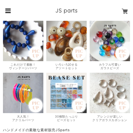
JS parts
これだけで素敵！
いろいろ試せる
カラフル可愛い
ヴィンテージパーツ
アソートセット
ガラスビーズ
大人気！
30種類たっぷり
アレンジが楽しい
アクリルパーツ
ビーズセット
クリアガラスカボション
ハンドメイドの素敵な素材販売JSparts