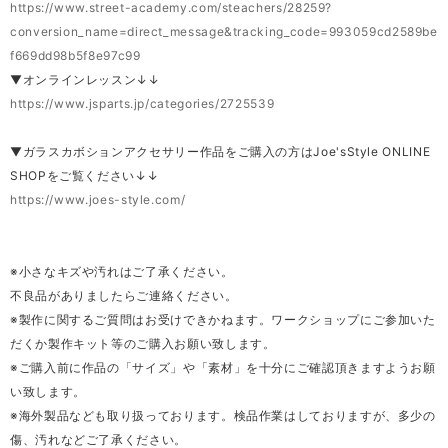
https://www.street-academy.com/steachers/28259?
conversion_name=direct_message&tracking_code=993059cd2589be
f669dd98b5f8e97c99
▼オンラインレッスン↓↓
https://www.jsparts.jp/categories/2725539
▼ガラスカボションアクセサリー作品をご購入の方はJoe'sStyle ONLINE
SHOPをご覧ください↓↓
https://www.joes-style.com/
※小さなキズや汚れはご了承ください。
不良品がありましたらご連絡ください。
※製作に関するご質問はお受けできかねます。ワークショップにご参加いた
だくか製作キット等のご購入お願い致します。
※ご購入前に作品の「サイズ」や「素材」を十分にご確認頂きますようお願
い致します。
※海外製品なども取り扱っております。検品作業はしておりますが、多少の
傷、汚れなどご了承ください。