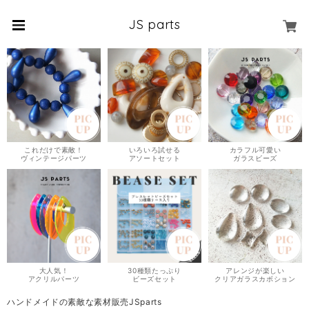
JS parts
これだけで素敵！
いろいろ試せる
カラフル可愛い
ヴィンテージパーツ
アソートセット
ガラスビーズ
大人気！
30種類たっぷり
アレンジが楽しい
アクリルパーツ
ビーズセット
クリアガラスカボション
ハンドメイドの素敵な素材販売JSparts