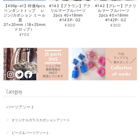
【496p-e1】特価6pcs
#143【ブラウン】アク
#142【グレー】アクリ
ペンダントトップ レ
リルマーブルパーツ
ルマーブルパーツ
ジン/カボション ミール
2pcs 40×18mm
2pcs 40×18mm
皿
#143P- G2
#142P- G2
37×20mm（18×25mm
¥300
¥300
ドロップ）
¥700
Category
パーツアソート
オリジナルガラスカボションアソート
ビーズ＆パーツアソート