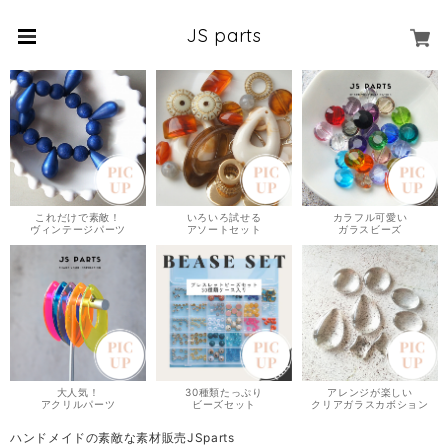
JS parts
これだけで素敵！
いろいろ試せる
カラフル可愛い
ヴィンテージパーツ
アソートセット
ガラスビーズ
大人気！
30種類たっぷり
アレンジが楽しい
アクリルパーツ
ビーズセット
クリアガラスカボション
ハンドメイドの素敵な素材販売JSparts