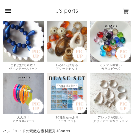
JS parts
これだけで素敵！
いろいろ試せる
カラフル可愛い
ヴィンテージパーツ
アソートセット
ガラスビーズ
大人気！
30種類たっぷり
アレンジが楽しい
アクリルパーツ
ビーズセット
クリアガラスカボション
ハンドメイドの素敵な素材販売JSparts