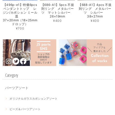
【496p-e1】特価6pcs
【686-A1】5pcs 不規
【688-A1】4pcs 不規
ペンダントトップ レ
則リング メタルパー
則リング メタルパー
ジン/カボション ミール
ツ マットシルバー
ツ シルバー
皿
26×19mm
38×27mm
37×20mm（18×25mm
¥400
¥400
ドロップ）
¥700
Category
パーツアソート
オリジナルガラスカボションアソート
ビーズ＆パーツアソート