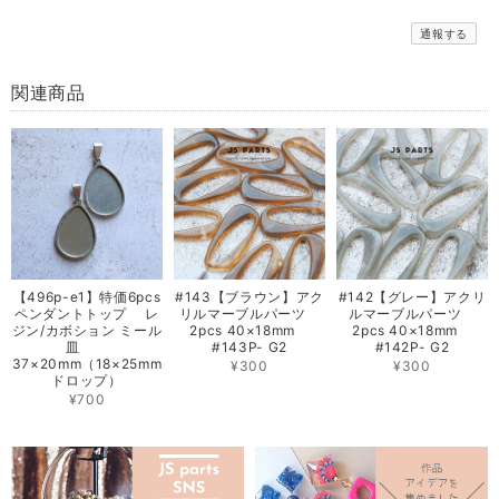
通報する
関連商品
【496p-e1】特価6pcs
#143【ブラウン】アク
#142【グレー】アクリ
ペンダントトップ レ
リルマーブルパーツ
ルマーブルパーツ
ジン/カボション ミール
2pcs 40×18mm
2pcs 40×18mm
皿
#143P- G2
#142P- G2
37×20mm（18×25mm
¥300
¥300
ドロップ）
¥700