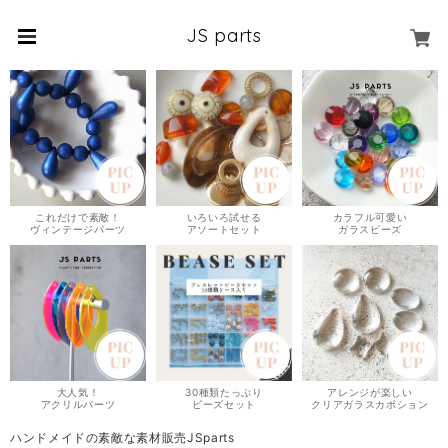
JS parts
これだけで素敵！
いろいろ試せる
カラフル可愛い
ヴィンテージパーツ
アソートセット
ガラスビーズ
大人気！
30種類たっぷり
アレンジが楽しい
アクリルパーツ
ビーズセット
クリアガラスカボション
ハンドメイドの素敵な素材販売JSparts