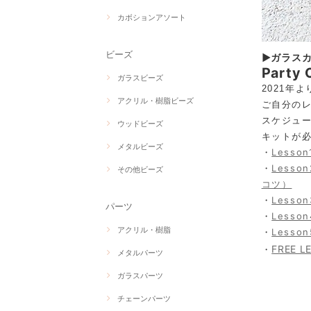
カボションアソート
ビーズ
▶ガラス
Part
ガラスビーズ
2021年
アクリル・樹脂ビーズ
ご自分の
スケジュ
ウッドビーズ
キットが
メタルビーズ
・
Lesso
・
Less
その他ビーズ
コツ）
・
Lesso
パーツ
・
Lesso
アクリル・樹脂
・
Lesso
FREE
・
メタルパーツ
ガラスパーツ
チェーンパーツ