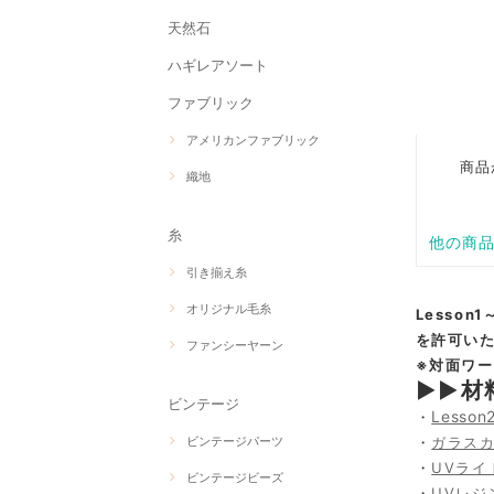
天然石
ハギレアソート
ファブリック
アメリカンファブリック
織地
糸
引き揃え糸
オリジナル毛糸
Lesson1
を許可い
ファンシーヤーン
※対面ワ
▶▶材
ビンテージ
Lesso
・
ビンテージパーツ
・
ガラス
・
UVライ
ビンテージビーズ
・
UVレジ