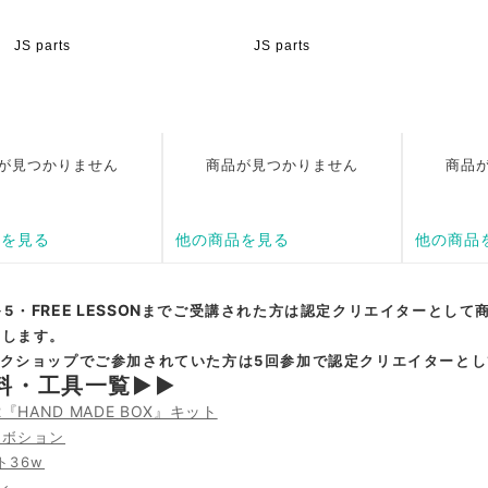
FREE LESSON
～5・
までご受講された方は認定クリエイターとして
たします。
ークショップでご参加されていた方は5回参加で認定クリエイターと
料・工具一覧▶▶
n2『HAND MADE BOX』キット
カボション
ト36w
ン