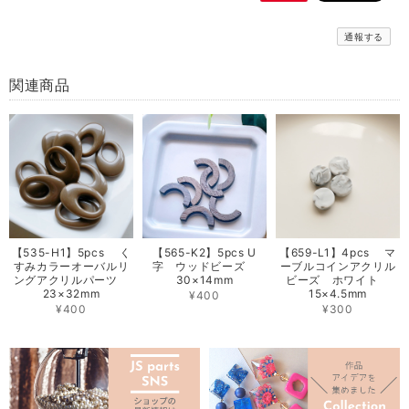
通報する
関連商品
【535-H1】5pcs く
【565-K2】5pcs U
【659-L1】4pcs マ
すみカラーオーバルリ
字 ウッドビーズ
ーブルコインアクリル
ングアクリルパーツ
30×14mm
ビーズ ホワイト
23×32mm
15×4.5mm
¥400
¥400
¥300