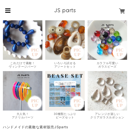
JS parts
これだけで素敵！
いろいろ試せる
カラフル可愛い
ヴィンテージパーツ
アソートセット
ガラスビーズ
大人気！
30種類たっぷり
アレンジが楽しい
アクリルパーツ
ビーズセット
クリアガラスカボション
ハンドメイドの素敵な素材販売JSparts