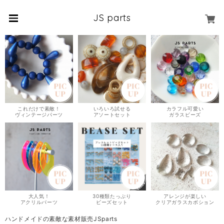
JS parts
これだけで素敵！
いろいろ試せる
カラフル可愛い
ヴィンテージパーツ
アソートセット
ガラスビーズ
大人気！
30種類たっぷり
アレンジが楽しい
アクリルパーツ
ビーズセット
クリアガラスカボション
ハンドメイドの素敵な素材販売JSparts