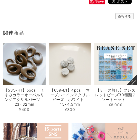
Save
通報する
関連商品
【535-H1】5pcs く
【659-L1】4pcs マ
【ケース無し】ブレス
すみカラーオーバルリ
ーブルコインアクリル
レットビーズ30種類ア
ングアクリルパーツ
ビーズ ホワイト
ソートセット
23×32mm
15×4.5mm
¥8,000
¥400
¥300