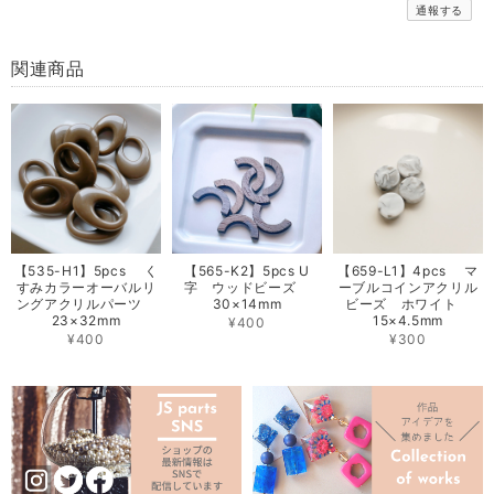
通報する
関連商品
【535-H1】5pcs く
【565-K2】5pcs U
【659-L1】4pcs マ
すみカラーオーバルリ
字 ウッドビーズ
ーブルコインアクリル
ングアクリルパーツ
30×14mm
ビーズ ホワイト
23×32mm
15×4.5mm
¥400
¥400
¥300