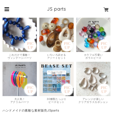
JS parts
これだけで素敵！
いろいろ試せる
カラフル可愛い
ヴィンテージパーツ
アソートセット
ガラスビーズ
大人気！
30種類たっぷり
アレンジが楽しい
アクリルパーツ
ビーズセット
クリアガラスカボション
ハンドメイドの素敵な素材販売JSparts