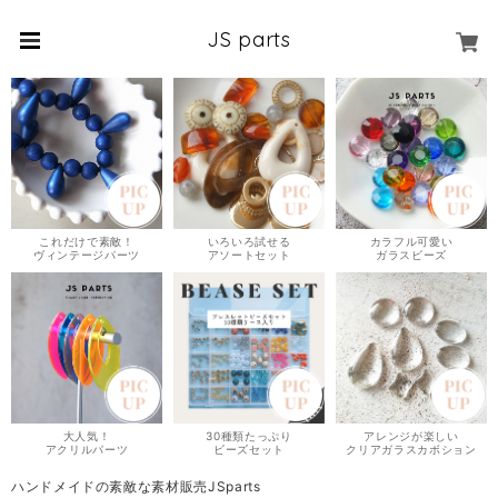
JS parts
これだけで素敵！
いろいろ試せる
カラフル可愛い
ヴィンテージパーツ
アソートセット
ガラスビーズ
大人気！
30種類たっぷり
アレンジが楽しい
アクリルパーツ
ビーズセット
クリアガラスカボション
ハンドメイドの素敵な素材販売JSparts